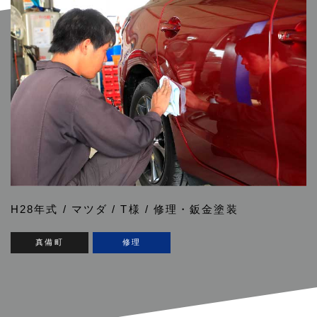
H28年式 / マツダ / T様 / 修理・鈑金塗装
真備町
修理