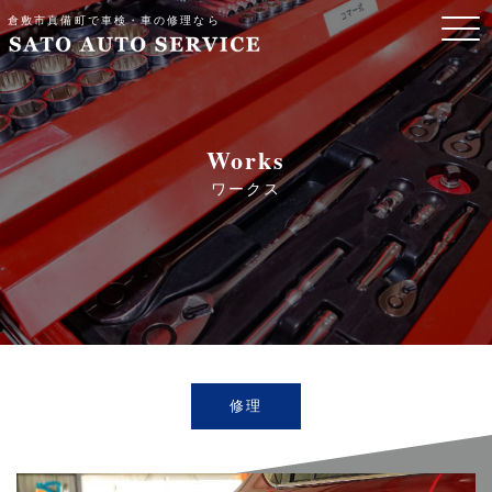
倉敷市真備町で車検・車の修理なら
Works
ワークス
修理